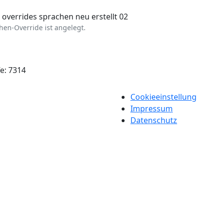
hen-Override ist angelegt.
fe: 7314
nu
Cookieeinstellung
Impressum
Datenschutz