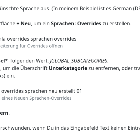
schte Sprache aus. (In meinem Beispiel ist es German (DE
tfläche
+
Neu
, um ein
Sprachen: Overrides
zu erstellen.
eiterung für Overrides öffnen
el*
folgenden Wert:
JGLOBAL_SUBCATEGORIES
.
!, um die Überschrift
Unterkategorie
zu entfernen, oder tr
ks
) ein.
g eines Neuen Sprachen-Overrides
hern
.
 verschwunden, wenn Du in das Eingabefeld
Text
keinen Eint