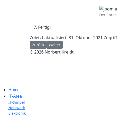
Der Sprac
Fertig!
Zuletzt aktualisiert: 31. Oktober 2021
Zugrif
Vorheriger Beitrag: Das Helix Ultimate Megame
Nächster Beitrag: Toter Link im Menu
Zurück
Weiter
© 2026 Norbert Kreidt
Home
IT-Area
IT-Simpel
Netzwerk
Elektronik