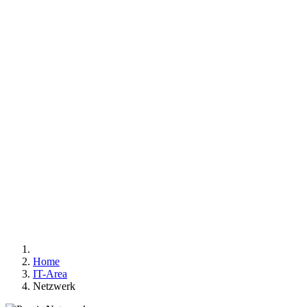
IP - ADRESSEN
WA
TECHNIK
ZAHLENSY
Home
IT-Area
Netzwerk