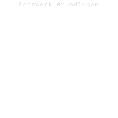
Netzwerk Grundlagen
N-
STEM
BINÄRZAHLEN