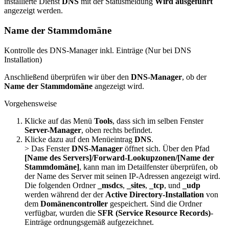
installierte Dienst
DNS
mit der Statusmeldung
Wird ausgeführt
angezeigt werden.
Name der Stammdomäne
Kontrolle des DNS-Manager inkl. Einträge (Nur bei DNS
Installation)
Anschließend überprüfen wir über den
DNS-Manager
, ob der
Name der Stammdomäne
angezeigt wird.
Vorgehensweise
Klicke auf das Menü
Tools
, dass sich im selben Fenster
Server-Manager
, oben rechts befindet.
Klicke dazu auf den Menüeintrag
DNS
.
> Das Fenster
DNS-Manager
öffnet sich. Über den Pfad
[Name des Servers]/Forward-Lookupzonen/[Name der
Stammdomäne]
, kann man im Detailfenster überprüfen, ob
der Name des Server mit seinen IP-Adressen angezeigt wird.
Die folgenden Ordner
_msdcs
,
_sites
,
_tcp
, und
_udp
werden während der der
Active Directory-Installation
von
dem
Domänencontroller
gespeichert. Sind die Ordner
verfügbar, wurden die
SFR (Service Resource Records)
-
Einträge ordnungsgemäß aufgezeichnet.