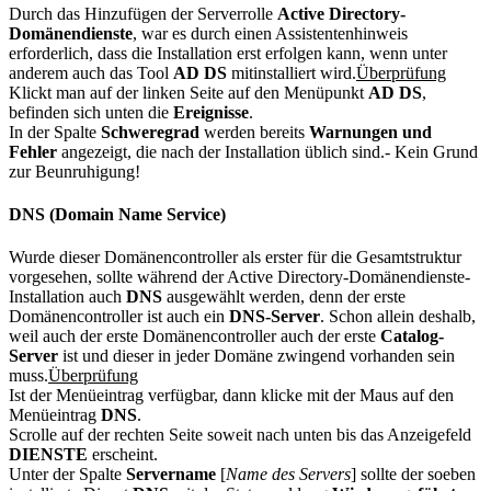
Durch das Hinzufügen der Serverrolle
Active Directory-
Domänendienste
, war es durch einen Assistentenhinweis
erforderlich, dass die Installation erst erfolgen kann, wenn unter
anderem auch das Tool
AD DS
mitinstalliert wird.
Überprüfung
Klickt man auf der linken Seite auf den Menüpunkt
AD DS
,
befinden sich unten die
Ereignisse
.
In der Spalte
Schweregrad
werden bereits
Warnungen und
Fehler
angezeigt, die nach der Installation üblich sind.- Kein Grund
zur Beunruhigung!
DNS (Domain Name Service)
Wurde dieser Domänencontroller als erster für die Gesamtstruktur
vorgesehen, sollte während der Active Directory-Domänendienste-
Installation auch
DNS
ausgewählt werden, denn der erste
Domänencontroller ist auch ein
DNS-Server
. Schon allein deshalb,
weil auch der erste Domänencontroller auch der erste
Catalog-
Server
ist und dieser in jeder Domäne zwingend vorhanden sein
muss.
Überprüfung
Ist der Menüeintrag verfügbar, dann klicke mit der Maus auf den
Menüeintrag
DNS
.
Scrolle auf der rechten Seite soweit nach unten bis das Anzeigefeld
DIENSTE
erscheint.
Unter der Spalte
Servername
[
Name des Servers
] sollte der soeben