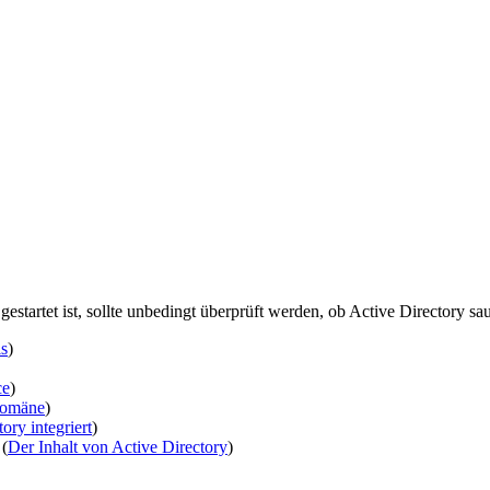
gestartet ist, sollte unbedingt überprüft werden, ob Active Directory sau
s
)
ce
)
domäne
)
ory integriert
)
 (
Der Inhalt von Active Directory
)