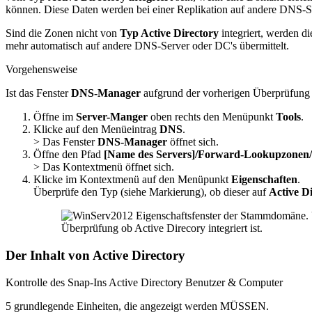
können. Diese Daten werden bei einer Replikation auf andere DNS-Se
Sind die Zonen nicht von
Typ Active Directory
integriert, werden d
mehr automatisch auf andere DNS-Server oder DC's übermittelt.
Vorgehensweise
Ist das Fenster
DNS-Manager
aufgrund der vorherigen Überprüfung (A
Öffne im
Server-Manger
oben rechts den Menüpunkt
Tools
.
Klicke auf den Menüeintrag
DNS
.
> Das Fenster
DNS-Manager
öffnet sich.
Öffne den Pfad
[Name des Servers]/Forward-Lookupzone
> Das Kontextmenü öffnet sich.
Klicke im Kontextmenü auf den Menüpunkt
Eigenschaften
.
Überprüfe den Typ (siehe Markierung), ob dieser auf
Active Di
Überprüfung ob Active Direcory integriert ist.
Der Inhalt von Active Directory
Kontrolle des Snap-Ins Active Directory Benutzer & Computer
5 grundlegende Einheiten, die angezeigt werden MÜSSEN.