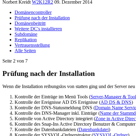
Norbert Kreidt
W2K12R2
09. Dezember 2014
Domänencontroller
Prüfung nach der Installation
Domänenbeitritt
Weitere DC's installieren
Subdomäne
Replikation
Vertrauensstellung
Alle Seiten
Seite 2 von 7
Prüfung nach der Installation
Wenn die Installation reibungslos von statten ging und der Server neu 
Kontrolle der Einträge im Menü Tools (
Server-Manager & Tool
Kontrolle der Ereignisse AD DS Ereignisse (
AD DS & DNS
)
Kontrolle der DNS-Statusmeldung DNS (
Domain Name Servi
Kontrolle des DNS-Manager inkl. Einträge (
Name der Stamm
Kontrolle von Active Directory integriert (
Zone in Active Direct
Kontrolle des Snap-Ins Active Directory Benutzer & Computer
Kontrolle der Datenbankdateien (
Datenbankdatei
)
Kontrolle der SYSVOL-Ordnerstruktur (
SYSVOL-Ordner
)