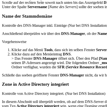
Scrolle auf der rechten Seite soweit nach unten bis das Anzeigefeld
D
Unter der Spalte
Servername
[
Name des Servers
] sollte der soeben i
Name der Stammdomäne
Kontrolle des DNS-Manager inkl. Einträge (Nur bei DNS Installation
Anschließend überprüfen wir über den
DNS-Manager
, ob der
Name
Vorgehensweise
Klicke auf das Menü
Tools
, dass sich im selben Fenster
Serve
Klicke dazu auf den Menüeintrag
DNS
.
> Das Fenster
DNS-Manager
öffnet sich. Über den Pfad
[Nam
seinen IP-Adressen angezeigt wird. Die folgenden Ordner
_ms
Ordner verfügbar, wurden die
SFR (Service Resource Record
Schließe das soeben geöffnete Fenster
DNS-Manager
nicht, da wir 
Zone in Active Directory integriert
Kontrolle von Active Directory integriert. (Nur bei DNS Installation)
In diesem Abschnitt soll überprüft werden, ob auf dem DNS-Server d
vom Typ
Active Directory integriert
sein, wenn eine Domäne erstel