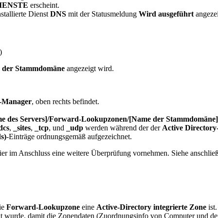
IENSTE
erscheint.
nstallierte Dienst
DNS
mit der Statusmeldung
Wird ausgeführt
angezei
)
 der Stammdomäne
angezeigt wird.
r-Manager
, oben rechts befindet.
e des Servers]/Forward-Lookupzonen/[Name der Stammdomäne]
dcs
,
_sites
,
_tcp
, und
_udp
werden während der der
Active Directory-
s)
-Einträge ordnungsgemäß aufgezeichnet.
hier im Anschluss eine weitere Überprüfung vornehmen. Siehe anschlie
ie
Forward-Lookupzone
eine
Active-Directory integrierte Zone
ist
lt wurde, damit die Zonendaten (Zuordnungsinfo von Computer und dere