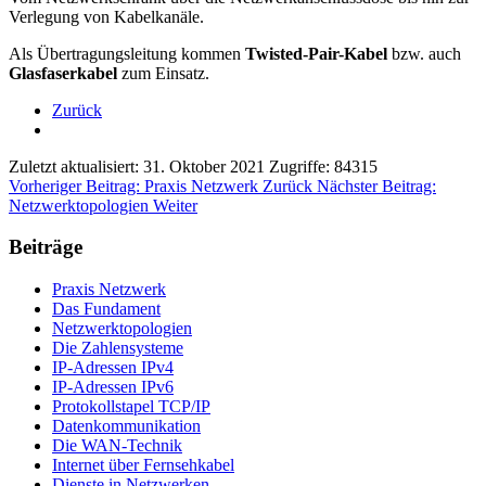
Verlegung von Kabelkanäle.
Als Übertragungsleitung kommen
Twisted-Pair-Kabel
bzw. auch
Glasfaserkabel
zum Einsatz.
Zurück
Zuletzt aktualisiert: 31. Oktober 2021
Zugriffe: 84315
Vorheriger Beitrag: Praxis Netzwerk
Zurück
Nächster Beitrag:
Netzwerktopologien
Weiter
Beiträge
Praxis Netzwerk
Das Fundament
Netzwerktopologien
Die Zahlensysteme
IP-Adressen IPv4
IP-Adressen IPv6
Protokollstapel TCP/IP
Datenkommunikation
Die WAN-Technik
Internet über Fernsehkabel
Dienste in Netzwerken