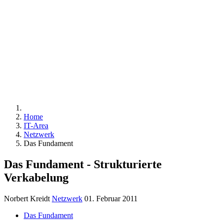
IP - ADRESSEN
WAN-
TECHNIK
ZAHLENSYSTEM
BINÄRZAHLEN
D
Home
IT-Area
Netzwerk
Das Fundament
Das Fundament - Strukturierte
Verkabelung
Norbert Kreidt
Netzwerk
01. Februar 2011
Das Fundament