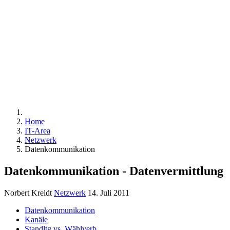
IP - ADRESSEN
WAN-
TECHNIK
ZAHLENSYSTEM
BINÄRZAHLEN
D
Home
IT-Area
Netzwerk
Datenkommunikation
Datenkommunikation - Datenvermittlung
Norbert Kreidt
Netzwerk
14. Juli 2011
Datenkommunikation
Kanäle
Standltg vs. Wählverb.