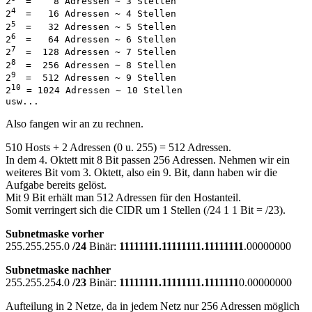
2
=    8 Adressen ~ 3 Stellen   
4  
2
=   16 Adressen ~ 4 Stellen   
5  
2
=   32 Adressen ~ 5 Stellen   
6  
2
=   64 Adressen ~ 6 Stellen  
7  
2
=  128 Adressen ~ 7 Stellen  
8  
2
=  256 Adressen ~ 8 Stellen   
9  
2
=  512 Adressen ~ 9 Stellen 
10
2
 = 1024 Adressen ~ 10 Stellen
usw...
Also fangen wir an zu rechnen.
510 Hosts + 2 Adressen (0 u. 255) = 512 Adressen.
In dem 4. Oktett mit 8 Bit passen 256 Adressen. Nehmen wir ein
weiteres Bit vom 3. Oktett, also ein 9. Bit, dann haben wir die
Aufgabe bereits gelöst.
Mit 9 Bit erhält man 512 Adressen für den Hostanteil.
Somit verringert sich die CIDR um 1 Stellen
(/24 1 1 Bit = /23)
.
Subnetmaske vorher
255.255.255.0
/24
Binär:
11111111.11111111.11111111
.00000000
Subnetmaske nachher
255.255.254.0
/23
Binär:
11111111.11111111.1111111
0.00000000
Aufteilung in 2 Netze, da in jedem Netz nur 256 Adressen möglich