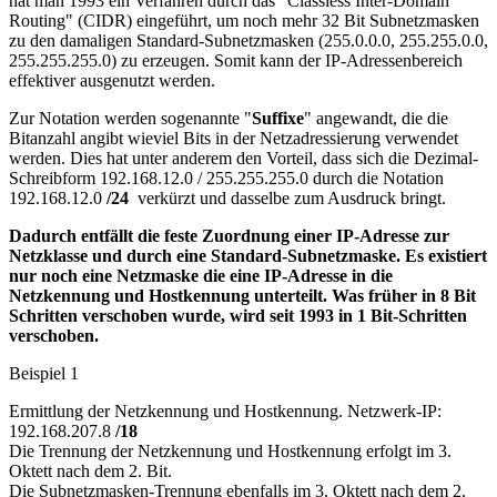
hat man 1993 ein Verfahren durch das "Classless Inter-Domain
Routing" (CIDR) eingeführt, um noch mehr 32 Bit Subnetzmasken
zu den damaligen Standard-Subnetzmasken (255.0.0.0, 255.255.0.0,
255.255.255.0) zu erzeugen. Somit kann der IP-Adressenbereich
effektiver ausgenutzt werden.
Zur Notation werden sogenannte "
Suffixe
" angewandt, die die
Bitanzahl angibt wieviel Bits in der Netzadressierung verwendet
werden. Dies hat unter anderem den Vorteil, dass sich die Dezimal-
Schreibform 192.168.12.0 / 255.255.255.0 durch die Notation
192.168.12.0
/24
verkürzt und dasselbe zum Ausdruck bringt.
Dadurch entfällt die feste Zuordnung einer IP-Adresse zur
Netzklasse und durch eine Standard-Subnetzmaske. Es existiert
nur noch eine Netzmaske die eine IP-Adresse in die
Netzkennung und Hostkennung unterteilt. Was früher in 8 Bit
Schritten verschoben wurde, wird seit 1993 in 1 Bit-Schritten
verschoben.
Beispiel 1
Ermittlung der Netzkennung und Hostkennung. Netzwerk-IP:
192.168.207.8
/18
Die Trennung der Netzkennung und Hostkennung erfolgt im 3.
Oktett nach dem 2. Bit.
Die Subnetzmasken-Trennung ebenfalls im 3. Oktett nach dem 2.