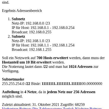
sind.
Ergebnis Adressenbereich
Subnetz
Netz-IP: 192.168.0.0 /23
IP für Host: 192.168.0.1 - 192.168.0.254
Broadcast: 192.168.0.255
Subnetz
Netz-IP: 192.168.1.0 /23
IP für Host: 192.168.1.1 - 192.168.1.254
Broadcast: 192.168.1.255
Soll ein Netzwerk auf
700 Hosts erweitert
werden, dann muss der
Hostanteil um 10 Bit erweitert
werden.
Die Notierung lautet dann
/22
und man hat
1024 Adressen
zur
Verfügung.
Subnetmaske
255.255.254.0
/22
Binär:
11111111.11111111.111111
00.00000000
Aufteilung
in
4 Netze
, da in
jedem Netz nur 256 Adressen
möglich sind.
Zuletzt aktualisiert: 31. Oktober 2021
Zugriffe: 68259
Vorheriger Beitrag: Die Zahlensysteme
Zurück
Nächster Beitrag: