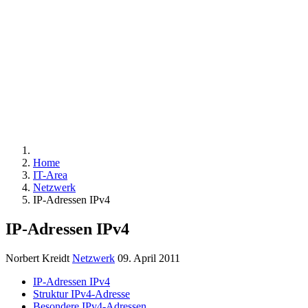
IP - ADRESSEN
WAN-
TECHNIK
ZAHLENSYSTEM
BINÄRZAHLEN
D
Home
IT-Area
Netzwerk
IP-Adressen IPv4
IP-Adressen IPv4
Norbert Kreidt
Netzwerk
09. April 2011
IP-Adressen IPv4
Struktur IPv4-Adresse
Besondere IPv4-Adressen