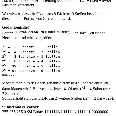
Dazu ist eine kleine Hilfestellung von nöten, um zu wissen wieviel
Bits man verschiebt.
Wir wissen, dass ein Oktett aus 8 Bit bzw. 8 Stellen besteht und
diese mit der Potenz von 2 errechnet wird.
Gedankenhilfe!
(
Anzahl der Stellen v. links im Oktett
)
Potenz 2
Der linke Teil ist der
Netzanteil und wird vergrößert.
1
2
 =  2 Subnetze ~ 1 Stelle 
2
2
 =  4 Subnetze ~ 2 Stellen 
3
2
 =  8 Subnetze ~ 3 Stellen 
4
2
 = 16 Subnetze ~ 4 Stellen 
5
2
 = 32 Subnetze ~ 5 Stellen  
6
2
 = 64 Subnetze ~ 6 Stellen
usw...
Möchte man nun das oben genannte Netz in 4 Subnetze aufteilen,
2
dann klauen wir 2 Bits vom nächsten 4. Oktett. (2
= 4 Subnetze ~
2 Stellen)
Somit erhöht sich die CIDR um 2 weitere Stellen
(/24 + 2 Bit = /26)
.
Subnetmaske vorher
255.255.255.0
/24
Binär:
11111111.11111111.11111111
.00000000