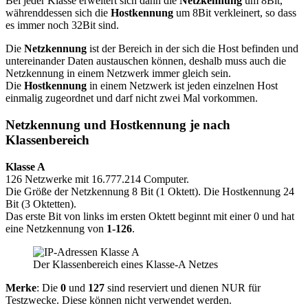
Bei jeder Klasse erweitert sich dann die
Netzkennung
um 8Bit,
währenddessen sich die
Hostkennung
um 8Bit verkleinert, so dass
es immer noch 32Bit sind.
Die
Netzkennung
ist der Bereich in der sich die Host befinden und
untereinander Daten austauschen können, deshalb muss auch die
Netzkennung in einem Netzwerk immer gleich sein.
Die
Hostkennung
in einem Netzwerk ist jeden einzelnen Host
einmalig zugeordnet und darf nicht zwei Mal vorkommen.
Netzkennung und Hostkennung je nach
Klassenbereich
Klasse A
126 Netzwerke mit 16.777.214 Computer.
Die Größe der Netzkennung 8 Bit (1 Oktett). Die Hostkennung 24
Bit (3 Oktetten).
Das erste Bit von links im ersten Oktett beginnt mit einer 0 und hat
eine Netzkennung von
1-126
.
Der Klassenbereich eines Klasse-A Netzes
Merke
: Die
0
und
127
sind reserviert und dienen NUR für
Testzwecke. Diese können nicht verwendet werden.