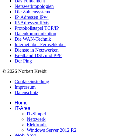
Das Fundament
Netzwerktopologien
Die Zahlensysteme
IP-Adressen IPv4
IP-Adressen IPv6
Protokollstapel TCP/IP
Datenkommunikation
Die WAN-Technik
Internet über Fernsehkabel
Dienste in Netzwerken
Breitband DSL und PPP
Der Ping
© 2026 Norbert Kreidt
Cookieeinstellung
Impressum
Datenschutz
Home
IT-Area
IT-Simpel
Netzwerk
Elektronik
Windows Server 2012 R2
Web-Area