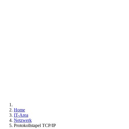
IP - ADRESSEN
WA
TECHNIK
ZAHLENSY
Home
IT-Area
Netzwerk
Protokollstapel TCP/IP