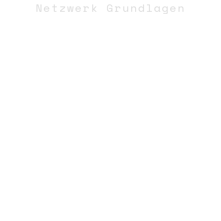
Netzwerk Grundlagen
N-
STEM
BINÄRZAHLEN